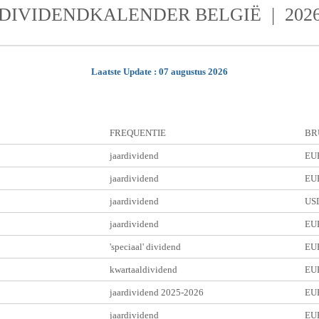
DIVIDENDKALENDER BELGIË | 202
Laatste Update : 07 augustus 2026
FREQUENTIE
BR
jaardividend
EUR
jaardividend
EUR
jaardividend
USD
jaardividend
EUR
'speciaal' dividend
EUR
kwartaaldividend
EUR
jaardividend 2025-2026
EUR
jaardividend
EUR