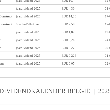
e
jaardividend 2025
EUR 10,-
12-
jaardividend 2025
EUR 4,30
01-
onstruct
jaardividend 2025
EUR 14,20
17-
onstruct
'speciaal' dividend
EUR 7,50
17-
jaardividend 2025
EUR 1,87
19-
y
jaardividend 2025
EUR 0,26
24-
o
jaardividend 2025
EUR 0,27
29-
jaardividend 2025
EUR 0,226
01-
om
jaardividend 2025
EUR 0,05
02-
DIVIDENDKALENDER BELGIË | 202