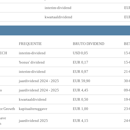
interim-dividend
EUR
kwartaaldividend
EUR
FREQUENTIE
BRUTO DIVIDEND
BE
ECH
interim-dividend
USD 0,05
15-
'bonus' dividend
EUR 0,17
15-
interim-dividend
EUR 0,97
21-
jaardividend 2024 - 2025
EUR 59,90
30-
io
jaardividend 2024 - 2025
EUR 4,45
09-
kwartaaldividend
EUR 0,50
19-
or Growth
kapitaalteruggave
EUR 1,00
23-
have
jaardividend 2025
EUR 4,15
24-
m