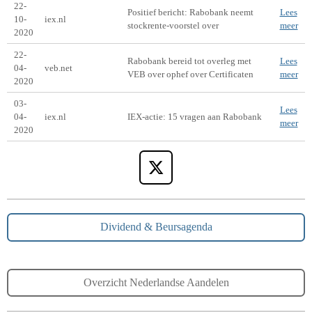
22-
Positief bericht: Rabobank neemt
Lees
10-
iex.nl
stockrente-voorstel over
meer
2020
22-
Rabobank bereid tot overleg met
Lees
04-
veb.net
VEB over ophef over Certificaten
meer
2020
03-
Lees
04-
iex.nl
IEX-actie: 15 vragen aan Rabobank
meer
2020
X
Dividend & Beursagenda
Overzicht Nederlandse Aandelen