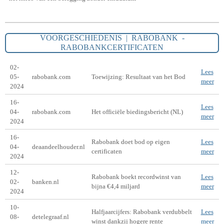
VOORGESCHIEDENIS | RABOBANK -
RABOBANKCERTIFICATEN
02-
Lees
05-
rabobank.com
Toewijzing: Resultaat van het Bod
meer
2024
16-
Lees
04-
rabobank.com
Het officiële biedingsbericht (NL)
meer
2024
16-
Rabobank doet bod op eigen
Lees
04-
deaandeelhouder.nl
certificaten
meer
2024
12-
Rabobank boekt recordwinst van
Lees
02-
banken.nl
bijna €4,4 miljard
meer
2024
10-
Halfjaarcijfers: Rabobank verdubbelt
Lees
08-
detelegraaf.nl
winst dankzij hogere rente
meer