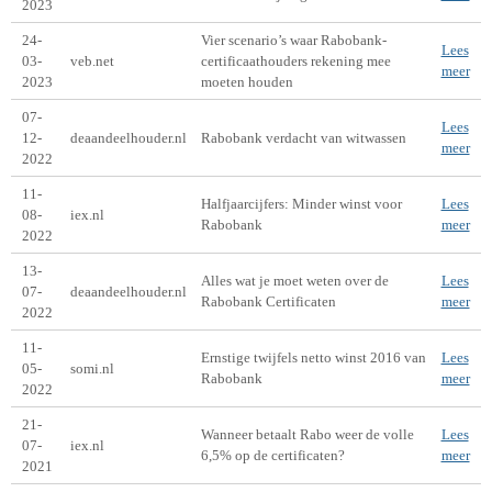
2023
24-
Vier scenario’s waar Rabobank-
Lees
03-
veb.net
certificaathouders rekening mee
meer
2023
moeten houden
07-
Lees
12-
deaandeelhouder.nl
Rabobank verdacht van witwassen
meer
2022
11-
Halfjaarcijfers: Minder winst voor
Lees
08-
iex.nl
Rabobank
meer
2022
13-
Alles wat je moet weten over de
Lees
07-
deaandeelhouder.nl
Rabobank Certificaten
meer
2022
11-
Ernstige twijfels netto winst 2016 van
Lees
05-
somi.nl
Rabobank
meer
2022
21-
Wanneer betaalt Rabo weer de volle
Lees
07-
iex.nl
6,5% op de certificaten?
meer
2021