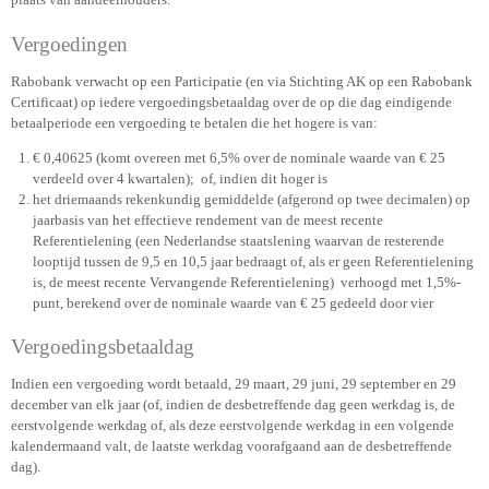
Vergoedingen
Rabobank verwacht op een Participatie (en via Stichting AK op een Rabobank
Certificaat) op iedere vergoedingsbetaaldag over de op die dag eindigende
betaalperiode een vergoeding te betalen die het hogere is van:
€ 0,40625 (komt overeen met 6,5% over de nominale waarde van € 25
verdeeld over 4 kwartalen); of, indien dit hoger is
het driemaands rekenkundig gemiddelde (afgerond op twee decimalen) op
jaarbasis van het effectieve rendement van de meest recente
Referentielening
(een Nederlandse staatslening waarvan de resterende
looptijd tussen de 9,5 en 10,5 jaar bedraagt
of, als er geen Referentielening
is, de meest recente Vervangende Referentielening) verhoogd met 1,5%-
punt, berekend over de nominale waarde van € 25 gedeeld door vier
Vergoedingsbetaaldag
Indien een vergoeding wordt betaald, 29 maart, 29 juni, 29 september en 29
december van elk jaar (of, indien de desbetreffende dag geen werkdag is, de
eerstvolgende werkdag of, als deze eerstvolgende werkdag in een volgende
kalendermaand valt, de laatste werkdag voorafgaand aan de desbetreffende
dag).