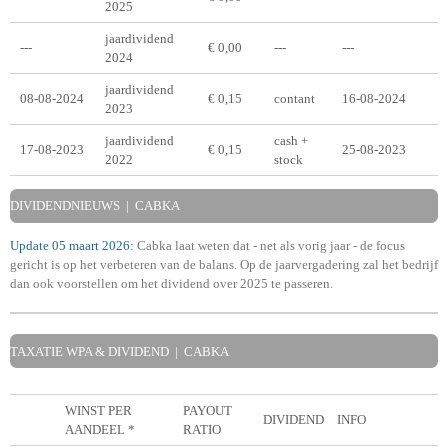
2025
jaardividend
---
€ 0,00
---
---
2024
jaardividend
08-08-2024
€ 0,15
contant
16-08-2024
2023
jaardividend
cash +
17-08-2023
€ 0,15
25-08-2023
2022
stock
DIVIDENDNIEUWS | CABKA
Update 05 maart 2026:
Cabka laat weten dat - net als vorig jaar - de
focus
gericht is op
het verbeteren van de balans. Op de jaarvergadering zal het bedrijf
dan ook voorstellen om het dividend over 2025
te passeren.
TAXATIE WPA & DIVIDEND | CABKA
WINST PER
PAYOUT
DIVIDEND
INFO
AANDEEL *
RATIO