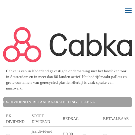
Ga
direct
naar
de
hoofdinhoud
Cabka is een in Nederland gevestigde onderneming met het hoofdkantoor
in Amsterdam en in meer dan 80 landen actief. Het bedrijf maakt pallets en
grote containers van gerecycled plastic. Hierbij is vaak sprake van
maatwerk.
EX-DIVIDEND & BETAALBAARSTELLING | CABKA
EX-
SOORT
BEDRAG
BETAALBAAR
DIVIDEND
DIVIDEND
jaardividend
---
€ 0,00
---
---