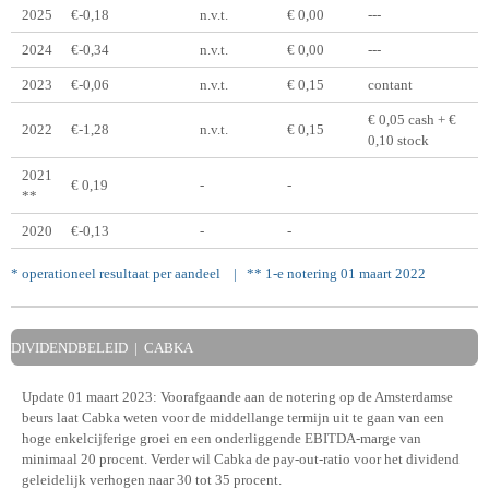
2025
€-0,18
n.v.t.
€ 0,00
---
2024
€-0,34
n.v.t.
€ 0,00
---
2023
€-0,06
n.v.t.
€ 0,15
contant
€ 0,05 cash + €
2022
€-1,28
n.v.t.
€ 0,15
0,10 stock
2021
€ 0,19
-
-
**
2020
€-0,13
-
-
* operationeel resultaat per aandeel | ** 1-e notering 01 maart 2022
DIVIDENDBELEID | CABKA
Update 01 maart 2023: Voorafgaande aan de notering op de Amsterdamse
beurs laat Cabka weten voor de middellange termijn uit te gaan van een
hoge enkelcijferige groei en een onderliggende EBITDA-marge van
minimaal 20 procent. Verder wil Cabka de pay-out-ratio voor het dividend
geleidelijk verhogen naar 30 tot 35 procent.