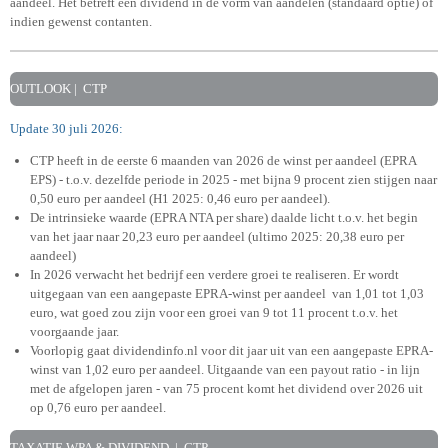
aandeel. Het betreft een dividend in de vorm van aandelen (standaard optie) of
indien gewenst contanten.
OUTLOOK | CTP
Update 30 juli 2026:
CTP heeft in de eerste 6 maanden van 2026 de winst per aandeel (EPRA
EPS) - t.o.v. dezelfde periode in 2025 - met bijna 9 procent zien stijgen naar
0,50 euro per aandeel (H1 2025: 0,46 euro per aandeel).
De intrinsieke waarde (EPRA NTA per share) daalde licht t.o.v. het begin
van het jaar naar 20,23 euro per aandeel (ultimo 2025: 20,38 euro per
aandeel)
In 2026 verwacht het bedrijf een verdere groei te realiseren. Er wordt
uitgegaan van een aangepaste EPRA-winst per aandeel van 1,01 tot 1,03
euro, wat goed zou zijn voor een groei van 9 tot 11 procent t.o.v. het
voorgaande jaar.
Voorlopig gaat dividendinfo.nl voor dit jaar uit van een
aangepaste EPRA-
winst van 1,02 euro per aandeel. Uitgaande van een payout ratio - in lijn
met de afgelopen jaren - van 75 procent komt het dividend over 2026 uit
op 0,76 euro per aandeel.
TAXATIE WPA & DIVIDEND | CTP