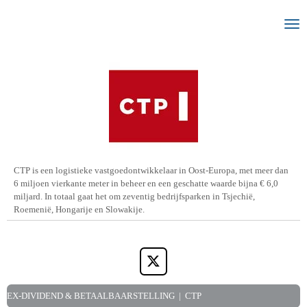
Ga
direct
naar
de
hoofdinhoud
CTP is een logistieke vastgoedontwikkelaar in Oost-Europa, met meer dan
6 miljoen vierkante meter in beheer en een geschatte waarde bijna € 6,0
miljard. In totaal gaat het om zeventig bedrijfsparken in Tsjechië,
Roemenië, Hongarije en Slowakije.
X
EX-DIVIDEND & BETAALBAARSTELLING | CTP