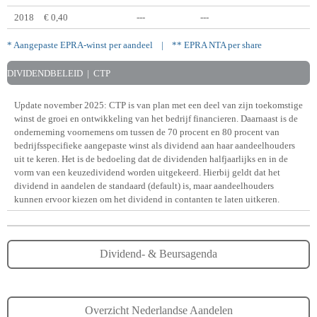
2018
€ 0,40
---
---
* Aangepaste EPRA-winst per aandeel | **
EPRA NTA per share
DIVIDENDBELEID | CTP
Update november 2025: CTP is van plan met een deel van zijn toekomstige
winst de groei en ontwikkeling van het bedrijf financieren. Daarnaast is de
onderneming voornemens om tussen de 70 procent en 80 procent van
bedrijfsspecifieke aangepaste winst als dividend aan haar aandeelhouders
uit te keren. Het is de bedoeling dat de dividenden halfjaarlijks en in de
vorm van een keuzedividend worden uitgekeerd. Hierbij geldt dat het
dividend in aandelen de standaard (default) is, maar aandeelhouders
kunnen ervoor kiezen om het dividend in contanten te laten uitkeren.
Dividend- & Beursagenda
Overzicht Nederlandse Aandelen