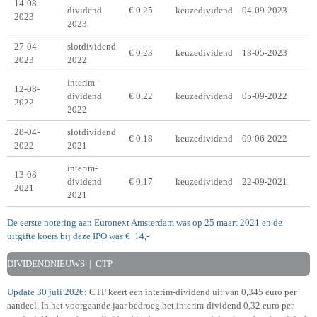
14-08-
dividend
€ 0,25
keuzedividend
04-09-2023
2023
2023
27-04-
slotdividend
€ 0,23
keuzedividend
18-05-2023
2023
2022
interim-
12-08-
dividend
€ 0,22
keuzedividend
05-09-2022
2022
2022
28-04-
slotdividend
€ 0,18
keuzedividend
09-06-2022
2022
2021
interim-
13-08-
dividend
€ 0,17
keuzedividend
22-09-2021
2021
2021
De eerste notering aan Euronext Amsterdam was op 25 maart 2021 en de
uitgifte koers bij deze IPO was € 14,-
DIVIDENDNIEUWS | CTP
Update 30 juli 2026:
CTP keert een interim-dividend uit van 0,345 euro per
aandeel. In het voorgaande jaar bedroeg het interim-dividend 0,32 euro per