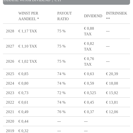
WINST PER
PAYOUT
INTRINSIEK
DIVIDEND
AANDEEL *
RATIO
**
€ 0,88
2028
€ 1,17 TAX
75 %
---
TAX
€ 0,82
2027
€ 1,10 TAX
75 %
---
TAX
€ 0,76
2026
€ 1,02 TAX
75 %
---
TAX
2025
€ 0,85
74 %
€ 0,63
€ 20,39
2024
€ 0,80
74 %
€ 0,59
€ 18,08
2023
€ 0,73
72 %
€ 0,525
€ 15,92
2022
€ 0,61
74 %
€ 0,45
€ 13,81
2021
€ 0,49
76 %
€ 0,37
€ 12,06
2020
€ 0,44
---
---
2019
€ 0,32
---
---