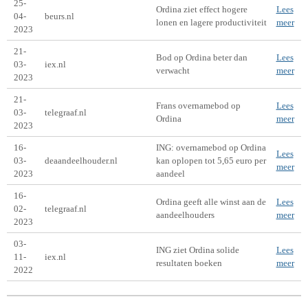
25-
Ordina ziet effect hogere
Lees
04-
beurs.nl
lonen en lagere productiviteit
meer
2023
21-
Bod op Ordina beter dan
Lees
03-
iex.nl
verwacht
meer
2023
21-
Frans overnamebod op
Lees
03-
telegraaf.nl
Ordina
meer
2023
16-
ING: overnamebod op Ordina
Lees
03-
deaandeelhouder.nl
kan oplopen tot 5,65 euro per
meer
2023
aandeel
16-
Ordina geeft alle winst aan de
Lees
02-
telegraaf.nl
aandeelhouders
meer
2023
03-
ING ziet Ordina solide
Lees
11-
iex.nl
resultaten boeken
meer
2022