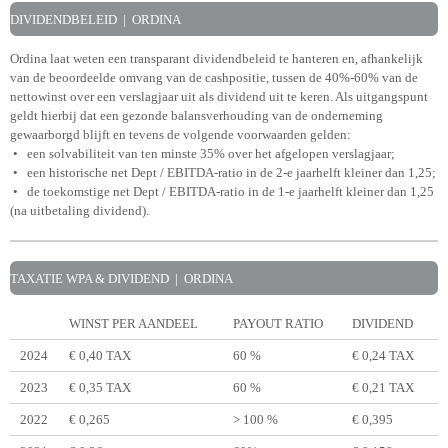
DIVIDENDBELEID | ORDINA
Ordina laat weten een transparant dividendbeleid te hanteren en, afhankelijk
van de beoordeelde omvang van de cashpositie, tussen de 40%-60% van de
nettowinst over een verslagjaar uit als dividend uit te keren. Als uitgangspunt
geldt hierbij dat een gezonde balansverhouding van de onderneming
gewaarborgd blijft en tevens de volgende voorwaarden gelden:
•
een solvabiliteit van ten minste 35% over het afgelopen verslagjaar;
• een historische net Dept / EBITDA-ratio in de 2-e jaarhelft kleiner dan 1,25;
• de toekomstige net Dept / EBITDA-ratio in de 1-e jaarhelft kleiner dan 1,25
(na uitbetaling dividend).
TAXATIE WPA & DIVIDEND | ORDINA
WINST PER AANDEEL
PAYOUT RATIO
DIVIDEND
2024
€ 0,40 TAX
60 %
€ 0,24 TAX
2023
€ 0,35 TAX
60 %
€ 0,21 TAX
2022
€ 0,265
> 100 %
€ 0,395