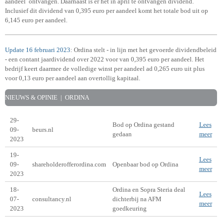
aandeel
ontvangen. Daarnaast is er het in april te ontvangen dividend.
Inclusief dit dividend van 0,395 euro per aandeel komt het totale bod uit op
6,145 euro per aandeel.
Update 16 februari 2023
: Ordina stelt - in lijn met het gevoerde dividendbeleid
- een contant jaardividend over 2022 voor van 0,395 euro per aandeel. Het
bedrijf keert daarmee de volledige winst per aandeel ad 0,265 euro uit plus
voor 0,13 euro per aandeel aan overtollig kapitaal.
NIEUWS & OPINIE | ORDINA
29-
Bod op Ordina gestand
Lees
09-
beurs.nl
gedaan
meer
2023
19-
Lees
09-
shareholderofferordina.com
Openbaar bod op Ordina
meer
2023
18-
Ordina en Sopra Steria deal
Lees
07-
consultancy.nl
dichterbij na AFM
meer
2023
goedkeuring