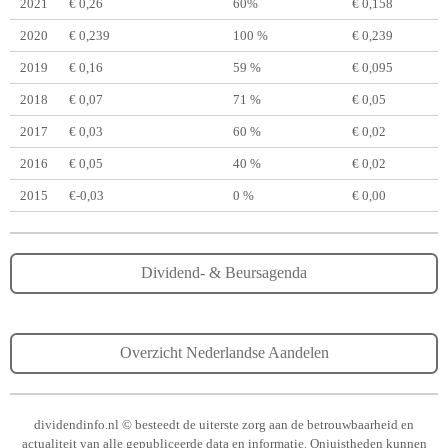
2021
€ 0,26
60%
€ 0,158
2020
€ 0,239
100 %
€ 0,239
2019
€ 0,16
59 %
€ 0,095
2018
€ 0,07
71 %
€ 0,05
2017
€ 0,03
60 %
€ 0,02
2016
€ 0,05
40 %
€ 0,02
2015
€-0,03
0 %
€ 0,00
Dividend- & Beursagenda
Overzicht Nederlandse Aandelen
dividendinfo.nl © besteedt de uiterste zorg aan de betrouwbaarheid en
actualiteit van alle gepubliceerde data en informatie. Onjuistheden kunnen