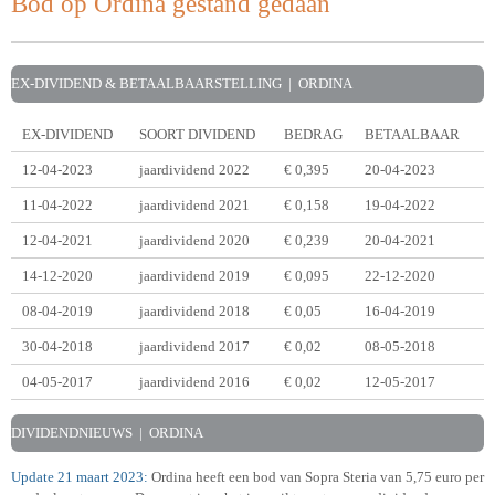
Bod op Ordina gestand gedaan
EX-DIVIDEND & BETAALBAARSTELLING | ORDINA
EX-DIVIDEND
SOORT DIVIDEND
BEDRAG
BETAALBAAR
12-04-2023
jaardividend 2022
€ 0,395
20-04-2023
11-04-2022
jaardividend 2021
€ 0,158
19-04-2022
12-04-2021
jaardividend 2020
€ 0,239
20-04-2021
14-12-2020
jaardividend 2019
€ 0,095
22-12-2020
08-04-2019
jaardividend 2018
€ 0,05
16-04-2019
30-04-2018
jaardividend 2017
€ 0,02
08-05-2018
04-05-2017
jaardividend 2016
€ 0,02
12-05-2017
DIVIDENDNIEUWS | ORDINA
Update 21 maart 2023:
Ordina heeft een bod van
Sopra Steria
van 5,75 euro per