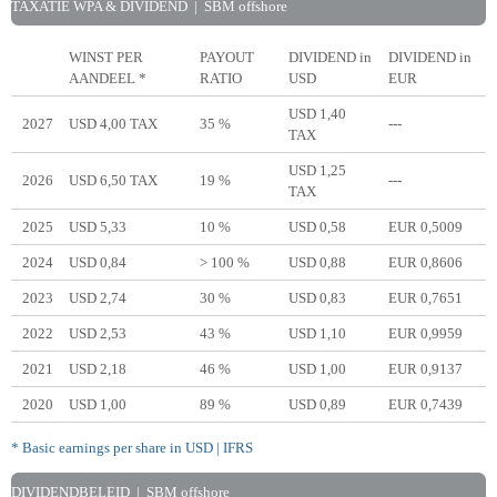
TAXATIE WPA & DIVIDEND | SBM offshore
WINST PER
PAYOUT
DIVIDEND in
DIVIDEND in
AANDEEL *
RATIO
USD
EUR
USD 1,40
2027
USD 4,00 TAX
35 %
---
TAX
USD 1,25
2026
USD 6,50 TAX
19 %
---
TAX
2025
USD 5,33
10 %
USD 0,58
EUR 0,5009
2024
USD 0,84
> 100 %
USD 0,88
EUR 0,8606
2023
USD 2,74
30 %
USD 0,83
EUR 0,7651
2022
USD 2,53
43 %
USD 1,10
EUR 0,9959
2021
USD 2,18
46 %
USD 1,00
EUR 0,9137
2020
USD 1,00
89 %
USD 0,89
EUR 0,7439
* Basic earnings per share in USD | IFRS
DIVIDENDBELEID | SBM offshore