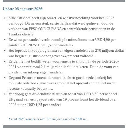
Update 06 augustus 2026:
SBM Offshore heeft zijn omzet- en winstverwachting voor heel 2026
verhoogd. Dit na een sterk eerste halfjaar dat werd gedreven door de
verkoop van FPSO ONE GUYANA en aantrekkende activiteiten in de
Turnkey-divisie.
De winst per aandeel verdrievoudigde ruimschoots naar USD 4,90 per
aandeel (H1 2025: USD 1,57 per aandeel).
Het lopende inkoopprogramma van eigen aandelen van 270 miljoen dollar
was begin augustus voor ongeveer 44 procent voltooid.
Eerder liet het bedrijf weten voornemens te zijn om in de periode 2026-
2031 voor minimaal 2,1 miljard dollar* uit te keren. Dit in de vorm van
dividend en inkoop eigen aandelen.
Degroof Petrocam noemt de vooruitzichten goed, mede dankzij het
robuuste orderboek, maar wees erop dat het opwaarts potentieel na de
recente koersrally beperkt is.
Voorlopig gaat divdendinfo.nl uit van winst van USD 6,50 per aandeel.
Uitgaand van een payout ratio van 19 procent komt het dividend over
2026 uit op USD 1,25 per aandeel
* eind 2025 stonden er zo'n 175 miljoen aandelen SBM uit.