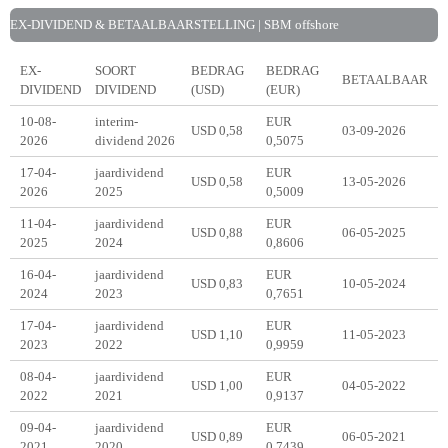
EX-DIVIDEND & BETAALBAARSTELLING | SBM offshore
EX-
SOORT
BEDRAG
BEDRAG
BETAALBAAR
DIVIDEND
DIVIDEND
(USD)
(EUR)
10-08-
interim-
EUR
USD 0,58
03-09-2026
2026
dividend 2026
0,5075
17-04-
jaardividend
EUR
USD 0,58
13-05-2026
2026
2025
0,5009
11-04-
jaardividend
EUR
USD 0,88
06-05-2025
2025
2024
0,8606
16-04-
jaardividend
EUR
USD 0,83
10-05-2024
2024
2023
0,7651
17-04-
jaardividend
EUR
USD 1,10
11-05-2023
2023
2022
0,9959
08-04-
jaardividend
EUR
USD 1,00
04-05-2022
2022
2021
0,9137
09-04-
jaardividend
EUR
USD 0,89
06-05-2021
2021
2020
0,7439