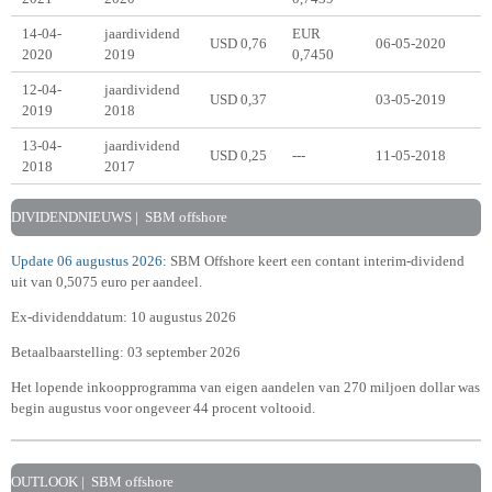
14-04-
jaardividend
EUR
USD 0,76
06-05-2020
2020
2019
0,7450
12-04-
jaardividend
USD 0,37
03-05-2019
2019
2018
13-04-
jaardividend
USD 0,25
---
11-05-2018
2018
2017
DIVIDENDNIEUWS | SBM offshore
Update 06 augustus 2026:
SBM Offshore keert een contant interim-dividend
uit van
0,5075 euro per aandeel.
Ex-dividenddatum: 10 augustus 2026
Betaalbaarstelling: 03 september 2026
Het lopende inkoopprogramma van eigen aandelen van 270 miljoen dollar was
begin augustus voor ongeveer 44 procent voltooid.
OUTLOOK | SBM offshore