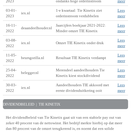
2023
ondanks hoge orderinstroom
meer
03-01-
1-e kwartaal: Tie Kinetix ziet
Lees
iex.nl
2023
orderinstroom verdubbelen
meer
16-11-
Jaarcijfers boekjaar 2021-2022:
Lees
deaandeelhouder.nl
2022
Minder omzet TIE Kinetix
meer
03-08-
Lees
iex.nl
Omzet TIE Kinetix onder druk
2022
meer
11-05-
Lees
beursgorilla.nl
Resultaat TIE Kinetix verdampt
2022
meer
25-04-
Merendeel aandeelhouders Tie
Lees
belegger.nl
2022
Kinetix kiest stockdividend
meer
30-03-
Aandeelhouders TIE akkoord met
Lees
iex.nl
2022
eerste dividenduitkering ooit
meer
DIVIDENDBELEID | TIE KINETIX
Het dividendbeleid van Tie Kinetix gaat uit van een stabiele pay out van
zeker 40 procent van de nettowinst. Het bedrijf merkte hierbij op dat meer
dan 80 procent van de omzet terugkerend is, en noemt dat een solide