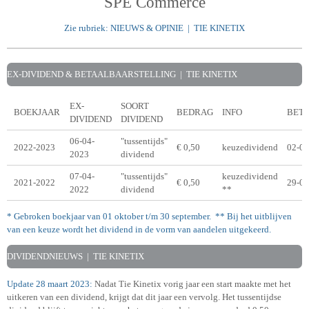
SPE Commerce
Zie rubriek: NIEUWS & OPINIE | TIE KINETIX
EX-DIVIDEND & BETAALBAARSTELLING | TIE KINETIX
EX-
SOORT
BOEKJAAR
BEDRAG
INFO
BET
DIVIDEND
DIVIDEND
06-04-
"tussentijds"
2022-2023
€ 0,50
keuzedividend
02-05
2023
dividend
07-04-
"tussentijds"
keuzedividend
2021-2022
€ 0,50
29-04
2022
dividend
**
* Gebroken boekjaar van 01 oktober t/m 30 september. **
Bij het uitblijven
van een keuze wordt het dividend in de vorm van aandelen uitgekeerd.
DIVIDENDNIEUWS | TIE KINETIX
Update 28 maart 2023:
Nadat Tie Kinetix vorig jaar een start maakte met het
uitkeren van een dividend, krijgt dat dit jaar een vervolg. Het tussentijdse