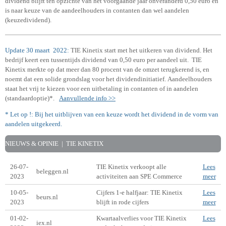
dividend blijft ten opzichte van het voorgaande jaar onveranderd 0,50 euro en
is naar keuze van de aandeelhouders in contanten dan wel aandelen
(keuzedividend).
Update 30 maart 2022:
TIE Kinetix start met het uitkeren van dividend. Het
bedrijf keert een tussentijds
dividend van 0,50 euro per aandeel uit.
TIE
Kinetix merkte op dat meer dan 80 procent van de omzet terugkerend is, en
noemt dat een solide grondslag voor het dividendinitiatief.
Aandeelhouders
staat het vrij te kiezen voor een uitbetaling in contanten of in aandelen
(standaardoptie)*.
Aanvullende info >>
* Let op !: Bij het uitblijven van een keuze wordt het dividend in de vorm van
aandelen uitgekeerd.
NIEUWS & OPINIE | TIE KINETIX
26-07-
TIE Kinetix verkoopt alle
Lees
beleggen.nl
2023
activiteiten aan SPE Commerce
meer
10-05-
Cijfers 1-e halfjaar: TIE Kinetix
Lees
beurs.nl
2023
blijft in rode cijfers
meer
01-02-
Kwartaalverlies voor TIE Kinetix
Lees
iex.nl