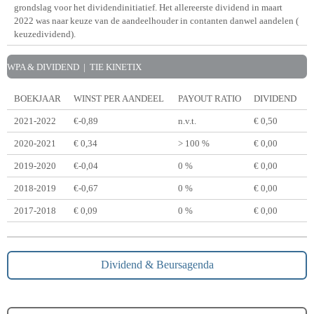
grondslag voor het dividendinitiatief. Het allereerste dividend in maart
2022 was naar keuze van de aandeelhouder in contanten danwel aandelen (
keuzedividend).
WPA & DIVIDEND | TIE KINETIX
BOEKJAAR
WINST PER AANDEEL
PAYOUT RATIO
DIVIDEND
2021-2022
€-0,89
n.v.t.
€ 0,50
2020-2021
€ 0,34
> 100 %
€ 0,00
2019-2020
€-0,04
0 %
€ 0,00
2018-2019
€-0,67
0 %
€ 0,00
2017-2018
€ 0,09
0 %
€ 0,00
Dividend & Beursagenda